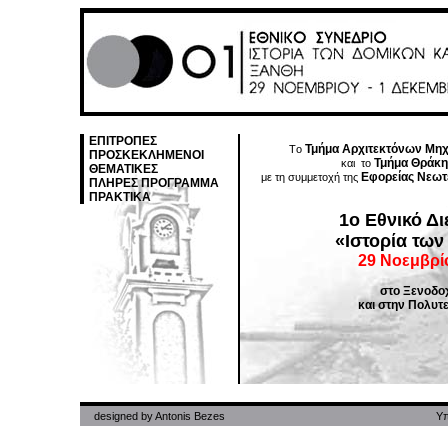
ΕΠΙΤΡΟΠΕΣ
Τμήμα Αρχιτεκτόνων Μη
Tο
ΠΡΟΣΚΕΚΛΗΜΕΝΟΙ
Τμήμα Θράκη
και το
ΘΕΜΑΤΙΚΕΣ
Εφορείας Νεωτ
με τη συμμετοχή της
ΠΛΗΡΕΣ ΠΡΟΓΡΑΜΜΑ
ΠΡΑΚΤΙΚΑ
1ο Εθνικό Δ
«Ιστορία τω
29 Νοεμβρί
στο Ξενοδο
και στην Πολυτε
designed by
Antonis Bezes
Yπ