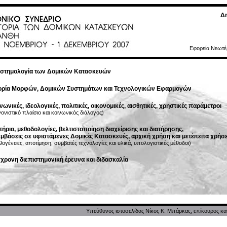
Δη
Εφορεία Νεωτέ
στημολογία των Δομικών Κατασκευών
ορία Μορφών, Δομικών Συστημάτων και Τεχνολογικών Εφαρμογών
­νωνικές, ιδεολογικές, πολιτικές, οικονομικές, αισθητικές, χρη­στικές παράμετροι
ονιστικό πλαίσιο και κοινωνικός διάλογος)
τήρια, μεθοδολογίες, βελτιστοποίηση διαχείρισης και διατήρησης,
μβάσεις σε υφιστάμενες Δομικές Κατασκευές, αρχική χρήση και μετέπειτα χρήσε
θογένειες, αποτίμηση, συμβατές τεχνολογίες και υλικά, υπολογιστικές μέθοδοι)
χρονη διεπιστημονική έρευνα και διδασκαλία
Yπεύθυνος ιστοσελίδας Νίκος Κ. Μπάρκας, επίκουρος 